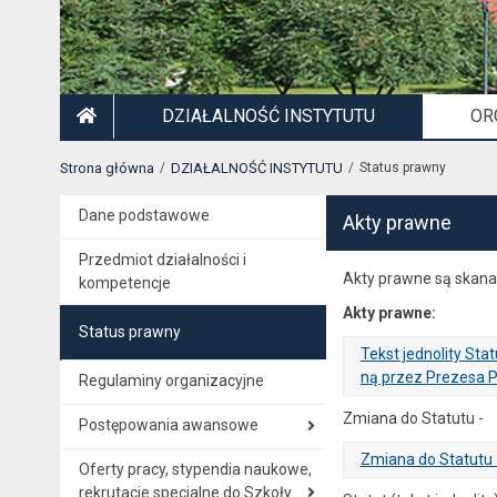
DZIAŁALNOŚĆ INSTYTUTU
OR
STRONA GŁÓWNA
Strona główna
DZIAŁALNOŚĆ INSTYTUTU
Status prawny
Dane podstawowe
Akty prawne
Przedmiot działalności i
Akty prawne są skanam
kompetencje
Akty prawne:
Status prawny
Tekst jednolity St
ną przez Prezesa 
Regulaminy organizacyjne
. Plik w formacie: pdf
. Rozmiar pliku: 299 kB
. Otwiera się w nowej karcie.
Zmiana do Statutu -
Postępowania awansowe
Zmiana do Statutu z
Oferty pracy, stypendia naukowe,
rekrutacje specjalne do Szkoły
. Plik w formacie: pdf
. Rozmiar pliku: 4.73 MB
. Otwiera się w nowej karcie.