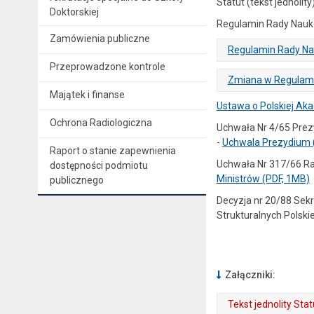
Statut (tekst jednolity
Doktorskiej
Regulamin Rady Naukow
Zamówienia publiczne
Regulamin Rady Nau
Przeprowadzone kontrole
. Plik w formacie: pdf
. Rozmiar pliku: 1.43 MB
. Otwiera się w nowej karcie.
Zmiana w Regulami
Majątek i finanse
. Rozmiar pliku: 15 kB
. Plik w formacie: docx
Ustawa o Polskiej Aka
Ochrona Radiologiczna
Uchwała Nr 4/65 Prezy
-
Uchwala Prezydium 
Raport o stanie zapewnienia
Uchwała Nr 317/66 Rad
dostępności podmiotu
Ministrów (PDF, 1MB)
publicznego
Decyzja nr 20/88 Sekr
Strukturalnych Polski
Załączniki:
Tekst jednolity St