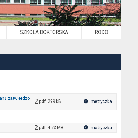
SZKOŁA DOKTORSKA
RODO
ianą zatwierdzo
pdf
299 kB
metryczka
Plik w formacie
pdf
4.73 MB
metryczka
Plik w formacie