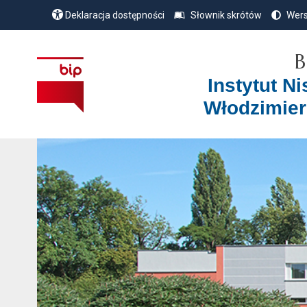
Deklaracja dostępności
Słownik skrótów
Wers
B
Instytut N
Włodzimier