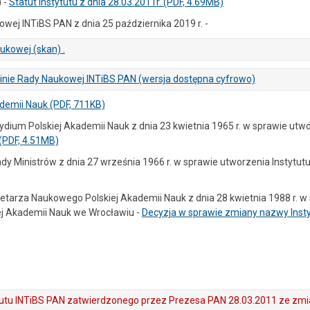
) -
Statut Instytutu z dnia 28.03.2011r. (PDF, 4.69MB)
ej INTiBS PAN z dnia 25 października 2019 r. -
kowej (skan) .
nie Rady Naukowej INTiBS PAN (wersja dostępna cyfrowo)
demii Nauk (PDF, 711KB)
dium Polskiej Akademii Nauk z dnia 23 kwietnia 1965 r. w sprawie utwo
(PDF, 4.51MB)
y Ministrów z dnia 27 września 1966 r. w sprawie utworzenia Instytutu
etarza Naukowego Polskiej Akademii Nauk z dnia 28 kwietnia 1988 r. w
ej Akademii Nauk we Wrocławiu -
Decyzja w sprawie zmiany nazwy Insty
atutu INTiBS PAN zatwierdzonego przez Prezesa PAN 28.03.2011 ze zm