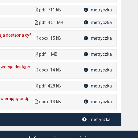
Plik w formacie
pdf
711 kB
metryczka
Plik w formacie
pdf
4.51 MB
metryczka
Plik w formacie
ja dostępna cyf
docx
15 kB
metryczka
Plik w formacie
pdf
1 MB
metryczka
Plik w formacie
(wersja dostępn
docx
14 kB
metryczka
Plik w formacie
pdf
428 kB
metryczka
Plik w formacie
wierający podpi
docx
13 kB
metryczka
Plik w formacie
metryczka