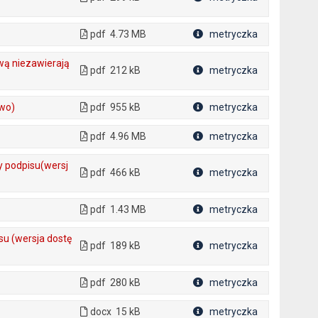
Plik w formacie
pdf
4.73 MB
metryczka
Plik w formacie
wą niezawierają
pdf
212 kB
metryczka
Plik w formacie
owo)
pdf
955 kB
metryczka
Plik w formacie
pdf
4.96 MB
metryczka
Plik w formacie
y podpisu(wersj
pdf
466 kB
metryczka
Plik w formacie
pdf
1.43 MB
metryczka
Plik w formacie
u (wersja dostę
pdf
189 kB
metryczka
Plik w formacie
pdf
280 kB
metryczka
Plik w formacie
docx
15 kB
metryczka