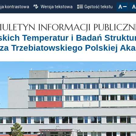
ja kontrastowa
Wersja tekstowa
Gęstość tekstu
Przejdź do głównego menu
Przejdź do mapy serwisu
Przejdź do treści
zresetuj
zmniejsz czcionkę
IULETYN INFORMACJI PUBLICZN
iskich Temperatur i Badań Struktu
za Trzebiatowskiego Polskiej Ak