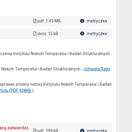
pdf
1.43 MB
metryczka
Plik w formacie
docx
15 kB
metryczka
Plik w formacie
rzenia Instytutu Niskich Temperatur i Badań Strukturalnych
 Niskich Temperatur i Badań Strukturalnych -
Uchwała Rady
 sprawie zmiany nazwy Instytutu Niskich Temperatur i Badań
tutu (PDF, 428KB )
ianą zatwierdzo
pdf
299 kB
metryczka