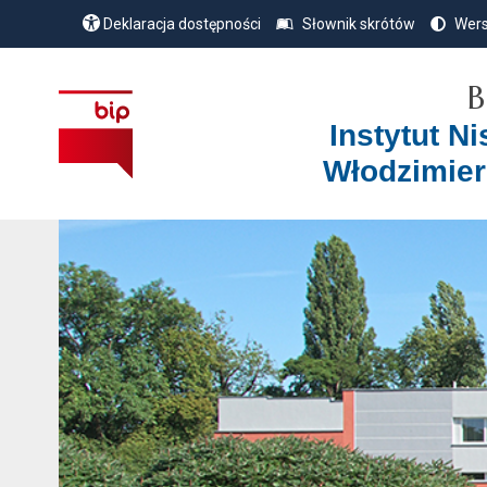
Deklaracja dostępności
Słownik skrótów
Wers
B
Instytut N
Włodzimier