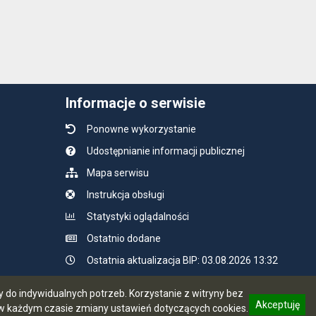
Informacje o serwisie
Ponowne wykorzystanie
Udostępnianie informacji publicznej
Mapa serwisu
Instrukcja obsługi
Statystyki oglądalności
Ostatnio dodane
Ostatnia aktualizacja BIP: 03.08.2026 13:32
do indywidualnych potrzeb. Korzystanie z witryny bez
Akceptuję
 każdym czasie zmiany ustawień dotyczących cookies.
CMS i hosting: Logonet Sp. z o.o. w Bydgoszczy
informację o polityce prywatności