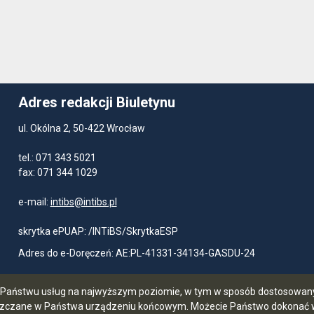
Adres redakcji Biuletynu
ul. Okólna 2, 50-422 Wrocław
tel.: 071 343 5021
fax: 071 344 1029
e-mail:
intibs@intibs.pl
skrytka ePUAP: /INTiBS/SkrytkaESP
Adres do e-Doręczeń: AE:PL-41331-34134-GASDU-24
ia Państwu usług na najwyższym poziomie, w tym w sposób dostosowany 
szczane w Państwa urządzeniu końcowym. Możecie Państwo dokonać w