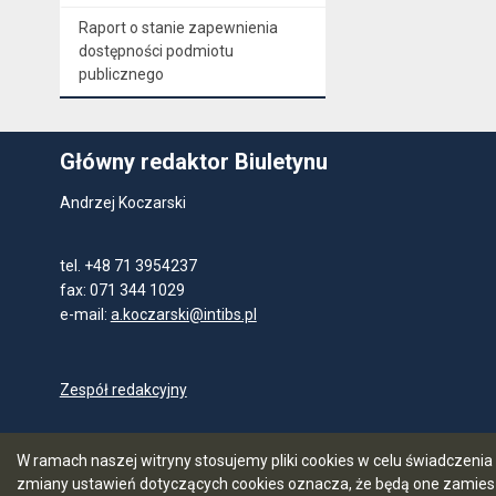
Raport o stanie zapewnienia
dostępności podmiotu
publicznego
Główny redaktor Biuletynu
Andrzej Koczarski
tel. +48 71 3954237
fax: 071 344 1029
e-mail:
a.koczarski@intibs.pl
Zespół redakcyjny
W ramach naszej witryny stosujemy pliki cookies w celu świadczen
zmiany ustawień dotyczących cookies oznacza, że będą one zamie
5.7.0 [55]