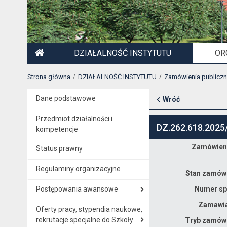
DZIAŁALNOŚĆ INSTYTUTU
OR
STRONA GŁÓWNA
Strona główna
DZIAŁALNOŚĆ INSTYTUTU
Zamówienia publicz
Dane podstawowe
Wróć
Przedmiot działalności i
DZ.262.618.2025
kompetencje
Zamówieni
Status prawny
Dane zamówienia na dostawę urządzeń do budowy stanowiska elektrolizera 50kW: zasilaczy EA-PSI 10200-140 3U (10kW, 200V, 140A) oraz modułów interfejsu CANopen do powyższych zasilaczy na potrzeby INTiBS PAN we Wrocławiu
Regulaminy organizacyjne
Stan zamówi
Postępowania awansowe
Numer sp
Zamawia
Oferty pracy, stypendia naukowe,
rekrutacje specjalne do Szkoły
Tryb zamówi