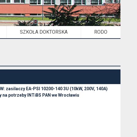
SZKOŁA DOKTORSKA
RODO
W: zasilaczy EA-PSI 10200-140 3U (10kW, 200V, 140A)
y na potrzeby INTiBS PAN we Wrocławiu