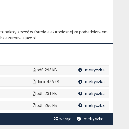
 należy złożyć w formie elektronicznej za pośrednictwem
ibs.ezamawiajacy.pl
pdf
298 kB
metryczka
Plik w formacie
docx
456 kB
metryczka
Plik w formacie
pdf
231 kB
metryczka
Plik w formacie
pdf
266 kB
metryczka
Plik w formacie
wersje
metryczka