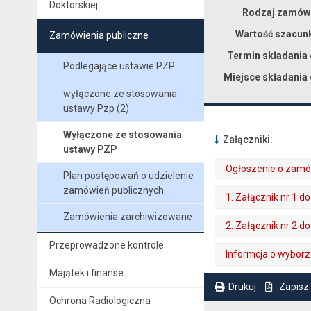
Doktorskiej
Rodzaj zamówi
Wartość szacun
Zamówienia publiczne
Termin składania 
Podlegające ustawie PZP
Miejsce składania 
wyłączone ze stosowania
ustawy Pzp (2)
Wyłączone ze stosowania
Załączniki:
ustawy PZP
Ogłoszenie o zamó
Plan postępowań o udzielenie
. Plik w formacie: pdf
zamówień publicznych
. Rozmiar pliku: 298 kB
. Otwiera się w nowej karcie.
1. Załącznik nr 1 
Zamówienia zarchiwizowane
. Plik w formacie: docx
. Rozmiar pliku: 456 kB
2. Załącznik nr 2 
Przeprowadzone kontrole
. Plik w formacie: pdf
. Rozmiar pliku: 231 kB
. Otwiera się w nowej karcie.
Informcja o wyborz
Majątek i finanse
. Plik w formacie: pdf
. Rozmiar pliku: 266 kB
. Otwiera się w nowej karcie.
Drukuj
Zapisz
Ochrona Radiologiczna
. Ta sama treść dostępna jest na bieżącej stronie