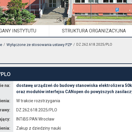
GANY INSTYTUTU
STRUKTURA ORGANIZACYJNA
ne
Wyłączone ze stosowania ustawy PZP
DZ.262.618.2025/PLO
/PLO
e na:
dostawę urządzeń do budowy stanowiska elektrolizera 50k
oraz modułów interfejsu CANopen do powyższych zasilacz
enia:
W trakcie rozstrzygania
rawy:
DZ.262.618.2025/PLO
jący:
INTiBS PAN Wrocław
enia:
Zakup z dziedziny nauki