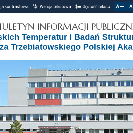
ja kontrastowa
Wersja tekstowa
Gęstość tekstu
Przejdź do głównego menu
Przejdź do mapy serwisu
Przejdź do treści
zresetuj
zmniejsz czcionkę
IULETYN INFORMACJI PUBLICZN
iskich Temperatur i Badań Struktu
za Trzebiatowskiego Polskiej Ak