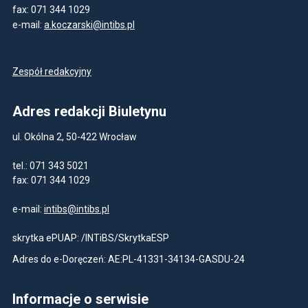
fax: 071 344 1029
e-mail:
a.koczarski@intibs.pl
Zespół redakcyjny
Adres redakcji Biuletynu
ul. Okólna 2, 50-422 Wrocław
tel.: 071 343 5021
fax: 071 344 1029
e-mail:
intibs@intibs.pl
skrytka ePUAP: /INTiBS/SkrytkaESP
Adres do e-Doręczeń: AE:PL-41331-34134-GASDU-24
Informacje o serwisie