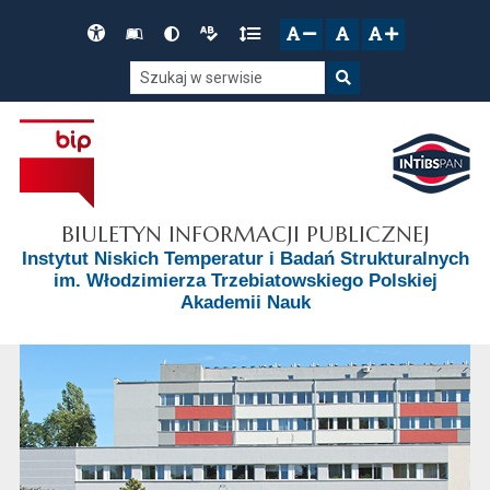
Przejdź do głównego menu
Przejdź do mapy serwisu
Przejdź do treści
Deklaracja
Słownik
Wersja
Wersja
Gęstość
zresetuj
zmniejsz czcionkę
zwiększ czcionkę
dostępności
skrótów
kontrastowa
tekstowa
tekstu
Szukaj w serwisie
Szukaj
BIULETYN INFORMACJI PUBLICZNEJ
Instytut Niskich Temperatur i Badań Strukturalnych
im. Włodzimierza Trzebiatowskiego Polskiej
Akademii Nauk