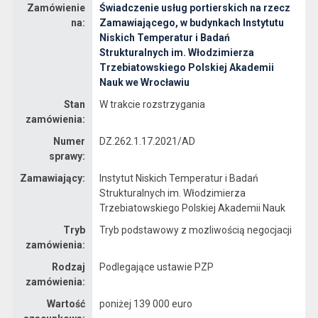
Zamówienie
Świadczenie usług portierskich na rzecz
Dane zamówienia na Świadczenie usług portierskich na rzecz Zamawiającego, w budynkach Instytutu Niskich Temperatur i Badań Strukturalnych im. Włodzimierza Trzebiatowskiego Polskiej Akademii Nauk we Wrocławiu
na:
Zamawiającego, w budynkach Instytutu
Niskich Temperatur i Badań
Strukturalnych im. Włodzimierza
Trzebiatowskiego Polskiej Akademii
Nauk we Wrocławiu
Stan
W trakcie rozstrzygania
zamówienia:
Numer
DZ.262.1.17.2021/AD
sprawy:
Zamawiający:
Instytut Niskich Temperatur i Badań
Strukturalnych im. Włodzimierza
Trzebiatowskiego Polskiej Akademii Nauk
Tryb
Tryb podstawowy z mozliwością negocjacji
zamówienia:
Rodzaj
Podlegające ustawie PZP
zamówienia:
Wartość
poniżej 139 000 euro