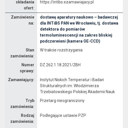
składania
https://intibs.ezamawiajacy.pl
ofert:
Zamówienie
dostawę aparatury naukowo – badawczej
Dane zamówienia na dostawę aparatury naukowo – badawczej dla INTiBS PAN we Wrocławiu, tj. dostawa detektora do pomiarów termoluminescencji na zakres bliskiej podczerwieni (kamera OE-CCD)
na:
dla INTiBS PAN we Wrocławiu, tj. dostawa
detektora do pomiarów
termoluminescencji na zakres bliskiej
podczerwieni (kamera OE-CCD)
Stan
W trakcie rozstrzygania
zamówienia:
Numer
DZ.262.1.18.2021/ŻBH
sprawy:
Zamawiający:
Instytut Niskich Temperatur i Badań
Strukturalnych im. Włodzimierza
Trzebiatowskiego Polskiej Akademii Nauk
Tryb
Przetarg nieograniczony
zamówienia:
Rodzaj
Podlegające ustawie PZP
zamówienia: