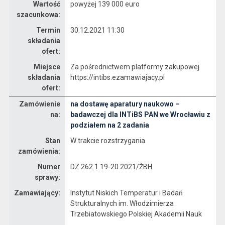
Wartość
powyżej 139 000 euro
szacunkowa:
Termin
30.12.2021 11:30
składania
ofert:
Miejsce
Za pośrednictwem platformy zakupowej
składania
https://intibs.ezamawiajacy.pl
ofert:
Zamówienie
na dostawę aparatury naukowo –
Dane zamówienia na na dostawę aparatury naukowo – badawczej dla INTiBS PAN we Wrocławiu z podziałem na 2 zadania
na:
badawczej dla INTiBS PAN we Wrocławiu z
podziałem na 2 zadania
Stan
W trakcie rozstrzygania
zamówienia:
Numer
DZ.262.1.19-20.2021/ŻBH
sprawy:
Zamawiający:
Instytut Niskich Temperatur i Badań
Strukturalnych im. Włodzimierza
Trzebiatowskiego Polskiej Akademii Nauk