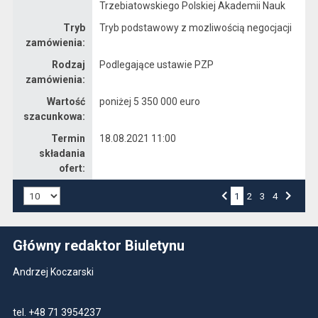
Trzebiatowskiego Polskiej Akademii Nauk
Tryb
Tryb podstawowy z mozliwością negocjacji
zamówienia:
Rodzaj
Podlegające ustawie PZP
zamówienia:
Wartość
poniżej 5 350 000 euro
szacunkowa:
Termin
18.08.2021 11:00
składania
ofert:
Liczba art. na stronie:
1
Przejdź do strony numer
2
Przejdź do strony numer
3
Przejdź do strony numer
4
Strona numer
Poprzednia strona
Następna strona
Główny redaktor Biuletynu
Andrzej Koczarski
tel. +48 71 3954237