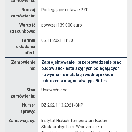
zamówienia:
Rodzaj
Podlegające ustawie PZP
zamówienia:
Wartość
powyżej 139 000 euro
szacunkowa:
Termin
05.11.2021 11:30
składania
ofert:
Zamówienie
Zaprojektowanie i przeprowadzenie prac
Dane zamówienia na Zaprojektowanie i przeprowadzenie prac budowlano-instalacyjnych polegających na wymianie instalacji wodnej układu chłodzenia magnesów typu Bittera
na:
budowlano-instalacyjnych polegających
na wymianie instalacji wodnej układu
chłodzenia magnesów typu Bittera
Stan
Unieważnione
zamówienia:
Numer
DZ.262.1.13.2021/GNP
sprawy:
Zamawiający:
Instytut Niskich Temperatur i Badań
Strukturalnych im. Włodzimierza