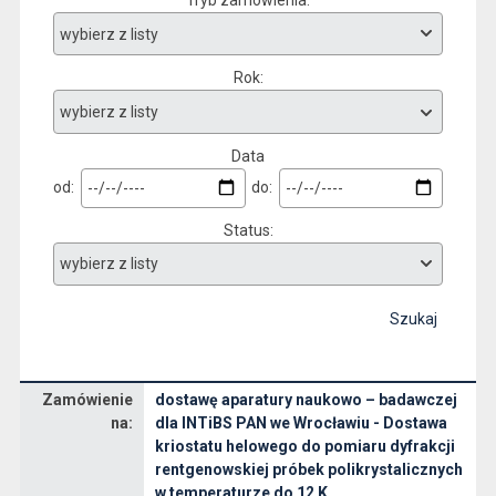
Tryb zamówienia
Rok
Data
od:
do:
Status
Szukaj
Zamówienie
dostawę aparatury naukowo – badawczej
Dane zamówienia na dostawę aparatury naukowo – badawczej dla INTiBS PAN we Wrocławiu - Dostawa kriostatu helowego do pomiaru dyfrakcji rentgenowskiej próbek polikrystalicznych w temperaturze do 12 K
na:
dla INTiBS PAN we Wrocławiu - Dostawa
kriostatu helowego do pomiaru dyfrakcji
rentgenowskiej próbek polikrystalicznych
w temperaturze do 12 K