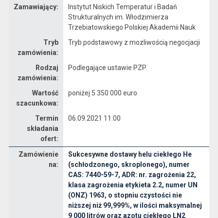
Zamawiający:
Instytut Niskich Temperatur i Badań
Strukturalnych im. Włodzimierza
Trzebiatowskiego Polskiej Akademii Nauk
Tryb
Tryb podstawowy z mozliwością negocjacji
zamówienia:
Rodzaj
Podlegające ustawie PZP
zamówienia:
Wartość
poniżej 5 350 000 euro
szacunkowa:
Termin
06.09.2021 11:00
składania
ofert:
Zamówienie
Sukcesywne dostawy helu ciekłego He
na:
(schłodzonego, skroplonego), numer
CAS: 7440-59-7, ADR: nr. zagrożenia 22,
klasa zagrożenia etykieta 2.2, numer UN
Dane zamówienia na Sukcesywne dostawy helu ciekłego He (schłodzonego, skroplonego), numer CAS: 7440-59-7, ADR: nr. zagrożenia 22, klasa zagrożenia etykieta 2.2, numer UN (ONZ) 1963, o stopniu czystości nie niższej niż 99,999%, w ilości maksymalnej 9 000 litrów oraz azotu ciekłego LN2 (schłodzonego, skroplonego), klasa czystości 5.0, o stopniu czystości nie mniej niż 99,999%, w ilości maksymalnej 130 000 kg dla Instytutu Niskich Temperatur i Badań Strukturalnych im. W. Trzebiatowskiego PAN we Wrocławiu.
(ONZ) 1963, o stopniu czystości nie
niższej niż 99,999%, w ilości maksymalnej
9 000 litrów oraz azotu ciekłego LN2