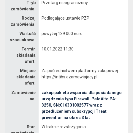
Tryb
Przetarg nieograniczony
zamówienia:
Rodzaj
Podlegające ustawie PZP
zamówienia:
Wartość
powyżej 139 000 euro
szacunkowa:
Termin
10.01.2022 11:30
składania
ofert:
Miejsce
Za pośrednictwem platformy zakupowej
składania
https://intibs.ezamawiajacy.pl
ofert:
Zamówienie
zakup pakietu wsparcia dla posiadanego
Dane zamówienia na zakup pakietu wsparcia dla posiadanego urządzenia typu Firewall: PaloAlto PA-3250, SN:016301002577 wraz z przedłużeniem subskrypcji Treat prevention na okres 3 lat
na:
urządzenia typu Firewall: PaloAlto PA-
3250, SN:016301002577 wraz z
przedłużeniem subskrypcji Treat
prevention na okres 3 lat
Stan
W trakcie rozstrzygania
zamówienia: