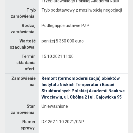
Trzebiatowskiego Polskiej Akademii Nauk
Tryb
Tryb podstawowy z mozliwością negocjacji
zamówienia:
Rodzaj
Podlegające ustawie PZP
zamówienia:
Wartość
poniżej 5 350 000 euro
szacunkowa:
Termin
15.10.2021 11:00
składania
ofert:
Zamówienie
Remont (termomodernizacja) obiektów
Dane zamówienia na Remont (termomodernizacja) obiektów Instytutu Niskich Temperatur i Badań Strukturalnych Polskiej Akademii Nauk we Wrocławiu, ul. Okólna 2 i ul. Gajowicka 95
na:
Instytutu Niskich Temperatur i Badań
Strukturalnych Polskiej Akademii Nauk we
Wrocławiu, ul. Okólna 2 i ul. Gajowicka 95
Stan
Unieważnione
zamówienia:
Numer
DZ.262.1.10.2021/GNP
sprawy: