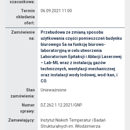
szacunkowa:
Termin
06.09.2021 11:00
składania
ofert:
Zamówienie
Przebudowa ze zmianą sposobu
na:
użytkowania części pomieszczeń budynku
Dane zamówienia na Przebudowa ze zmianą sposobu użytkowania części pomieszczeń budynku biurowego 5a na funkcję biurowo-laboratoryjną w celu utworzenia Laboratorium Epitaksji i Ablacji Laserowej – Lab-ML wraz z instalacją gazów technicznych, wentylacji mechanicznej oraz instalacji wody lodowej, wod-kan, i CO.
biurowego 5a na funkcję biurowo-
laboratoryjną w celu utworzenia
Laboratorium Epitaksji i Ablacji Laserowej
– Lab-ML wraz z instalacją gazów
technicznych, wentylacji mechanicznej
oraz instalacji wody lodowej, wod-kan, i
CO.
Stan
Unieważnione
zamówienia:
Numer
DZ.262.1.12.2021/GNP
sprawy:
Zamawiający:
Instytut Niskich Temperatur i Badań
Strukturalnych im. Włodzimierza