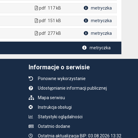
pdf
117 kB
metryczka
Plik w formacie
pdf
151 kB
metryczka
Plik w formacie
pdf
277 kB
metryczka
Plik w formacie
metryczka
Informacje o serwisie
Ponowne wykorzystanie
Udostępnianie informacji publicznej
Mapa serwisu
Instrukcja obsługi
Statystyki oglądalności
Ostatnio dodane
Ostatnia aktualizacja BIP: 03.08.2026 13:32