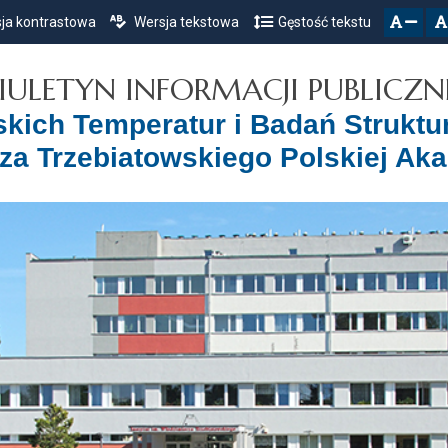
ja kontrastowa
Wersja tekstowa
Gęstość tekstu
Przejdź do głównego menu
Przejdź do mapy serwisu
Przejdź do treści
zresetuj
zmniejsz czcionkę
IULETYN INFORMACJI PUBLICZN
iskich Temperatur i Badań Struktu
za Trzebiatowskiego Polskiej Ak