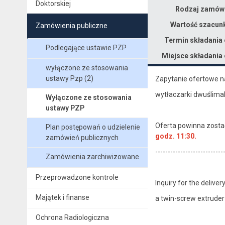
Doktorskiej
Rodzaj zamówi
Wartość szacun
Zamówienia publiczne
Termin składania 
Podlegające ustawie PZP
Miejsce składania 
wyłączone ze stosowania
ustawy Pzp (2)
Zapytanie ofertowe n
wytłaczarki dwuślimak
Wyłączone ze stosowania
ustawy PZP
Oferta powinna zosta
Plan postępowań o udzielenie
godz. 11:30.
zamówień publicznych
---------------------------
Zamówienia zarchiwizowane
Przeprowadzone kontrole
Inquiry for the deliver
Majątek i finanse
a twin-screw extruder
Ochrona Radiologiczna