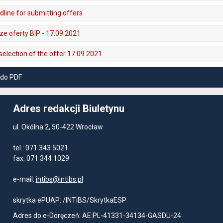
line for submitting offers
e oferty BIP - 17.09.2021
selection of the offer 17.09.2021
 do PDF
Adres redakcji Biuletynu
ul. Okólna 2, 50-422 Wrocław
tel.: 071 343 5021
fax: 071 344 1029
e-mail:
intibs@intibs.pl
skrytka ePUAP: /INTiBS/SkrytkaESP
Adres do e-Doręczeń: AE:PL-41331-34134-GASDU-24