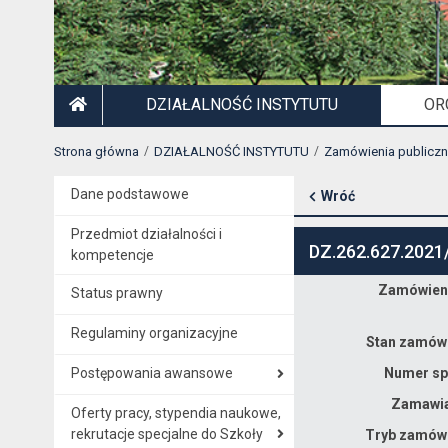
DZIAŁALNOŚĆ INSTYTUTU
OR
STRONA GŁÓWNA
Strona główna
DZIAŁALNOŚĆ INSTYTUTU
Zamówienia publicz
Dane podstawowe
Wróć
Przedmiot działalności i
DZ.262.627.2021
kompetencje
Zamówieni
Status prawny
Dane zamówienia na dostawę aparatury naukowo - badawczej wytłaczarki dwuślimakowej dla Instytutu Niskich Temperatur i Badań Strukturalnych PAN we Wrocławiu.
Regulaminy organizacyjne
Stan zamówi
Postępowania awansowe
Numer sp
Zamawia
Oferty pracy, stypendia naukowe,
rekrutacje specjalne do Szkoły
Tryb zamówi