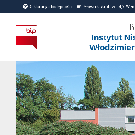
Deklaracja dostępności
Słownik skrótów
Wers
B
Instytut N
Włodzimier