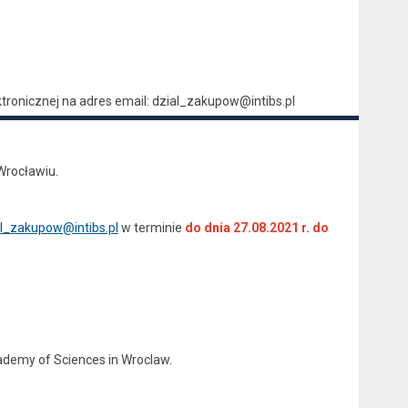
ronicznej na adres email: dzial_zakupow@intibs.pl
Wrocławiu.
al_zakupow@intibs.pl
w terminie
do dnia 27.08.2021 r. do
cademy of Sciences in Wroclaw.