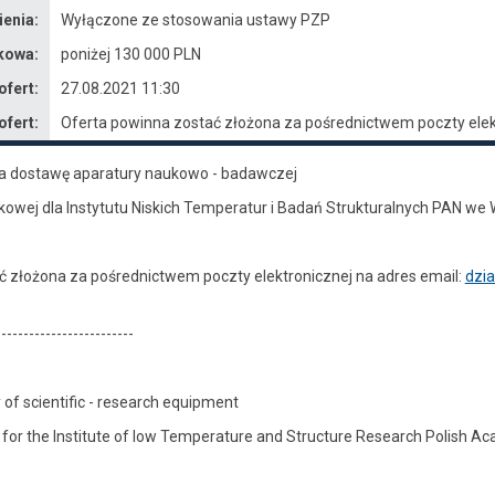
enia:
Wyłączone ze stosowania ustawy PZP
kowa:
poniżej 130 000 PLN
ofert:
27.08.2021 11:30
ofert:
Oferta powinna zostać złożona za pośrednictwem poczty elekt
a dostawę aparatury naukowo - badawczej
owej dla Instytutu Niskich Temperatur i Badań Strukturalnych PAN we 
ć złożona za pośrednictwem poczty elektronicznej na adres email:
dzi
-------------------------
y of scientific - research equipment
 for the Institute of low Temperature and Structure Research Polish A