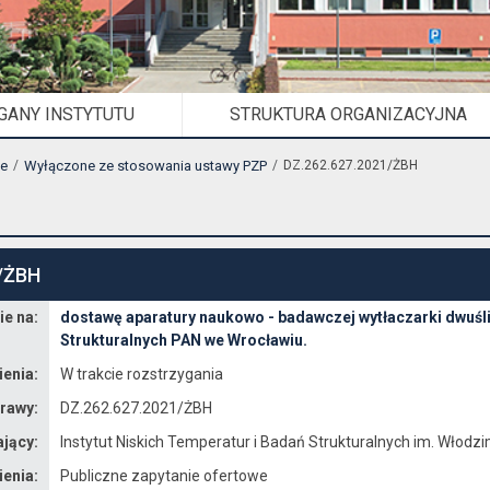
GANY INSTYTUTU
STRUKTURA ORGANIZACYJNA
ne
Wyłączone ze stosowania ustawy PZP
DZ.262.627.2021/ŻBH
/ŻBH
e na:
dostawę aparatury naukowo - badawczej wytłaczarki dwuśli
Strukturalnych PAN we Wrocławiu.
enia:
W trakcie rozstrzygania
rawy:
DZ.262.627.2021/ŻBH
jący:
Instytut Niskich Temperatur i Badań Strukturalnych im. Włodz
enia:
Publiczne zapytanie ofertowe