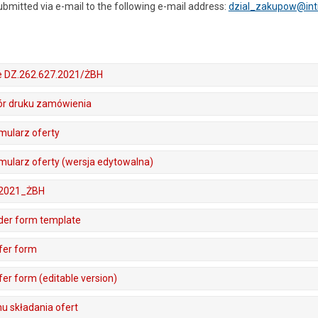
bmitted via e-mail to the following e-mail address:
dzial_zakupow@inti
e DZ.262.627.2021/ŻBH
zór druku zamówienia
rmularz oferty
rmularz oferty (wersja edytowalna)
7.2021_ŻBH
rder form template
fer form
fer form (editable version)
u składania ofert