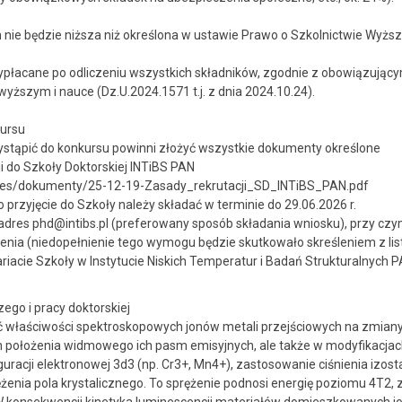
nie będzie niższa niż określona w ustawie Prawo o Szkolnictwie Wyżs
łacane po odliczeniu wszystkich składników, zgodnie z obowiązującymi
wyższym i nauce (Dz.U.2024.1571 t.j. z dnia 2024.10.24).
kursu
ystąpić do konkursu powinni złożyć wszystkie dokumenty określone
 do Szkoły Doktorskiej INTiBS PAN
l/files/dokumenty/25-12-19-Zasady_rekrutacji_SD_INTiBS_PAN.pdf
przyjęcie do Szkoły należy składać w terminie do 29.06.2026 r.
 adres phd@intibs.pl (preferowany sposób składania wniosku), przy cz
nia (niedopełnienie tego wymogu będzie skutkowało skreśleniem z lis
ariacie Szkoły w Instytucie Niskich Temperatur i Badań Strukturalnych P
ego i pracy doktorskiej
właściwości spektroskopowych jonów metali przejściowych na zmiany l
h położenia widmowego ich pasm emisyjnych, ale także w modyfikacjach
guracji elektronowej 3d3 (np. Cr3+, Mn4+), zastosowanie ciśnienia izos
żenia pola krystalicznego. To sprężenie podnosi energię poziomu 4T2,
W konsekwencji kinetyka luminescencji materiałów domieszkowanych j