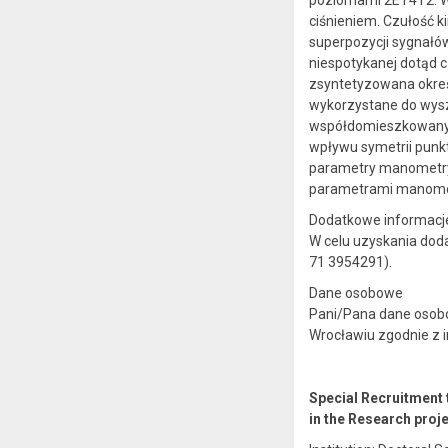
ciśnieniem. Czułość k
superpozycji sygnałó
niespotykanej dotąd c
zsyntetyzowana okreś
wykorzystane do wysz
współdomieszkowanych
wpływu symetrii punkt
parametry manometry
parametrami manometr
Dodatkowe informac
W celu uzyskania dodat
71 3954291).
Dane osobowe
Pani/Pana dane osobo
Wrocławiu zgodnie z i
Special Recruitment 
in the Research pro