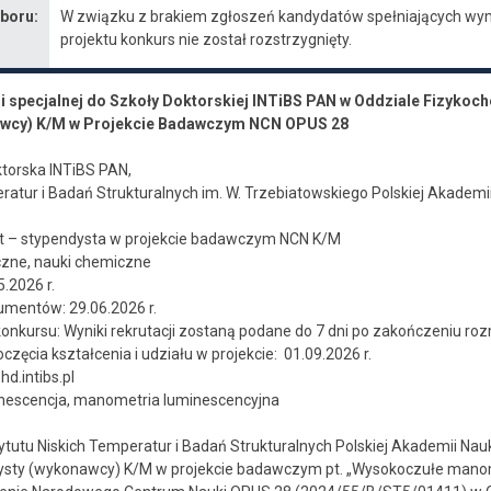
boru:
W związku z brakiem zgłoszeń kandydatów spełniających wym
projektu konkurs nie został rozstrzygnięty.
i specjalnej do Szkoły Doktorskiej INTiBS PAN w Oddziale Fizykoc
awcy) K/M w Projekcie Badawczym NCN OPUS 28
ktorska INTiBS PAN,
eratur i Badań Strukturalnych im. W. Trzebiatowskiego Polskiej Akademi
t – stypendysta w projekcie badawczym NCN K/M
yczne, nauki chemiczne
.2026 r.
umentów: 29.06.2026 r.
konkursu: Wyniki rekrutacji zostaną podane do 7 dni po zakończeniu ro
zęcia kształcenia i udziału w projekcie: 01.09.2026 r.
phd.intibs.pl
nescencja, manometria luminescencyjna
ytutu Niskich Temperatur i Badań Strukturalnych Polskiej Akademii Nauk
ysty (wykonawcy) K/M w projekcie badawczym pt. „Wysokoczułe manome