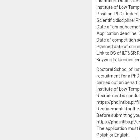
Institution: Doctoral 
Institute of Low Temp
Position: PhD student 
Scientific discipline:
Date of announcemen
Application deadline:
Date of competition se
Planned date of comme
Link to DS of ILT&SR P
Keywords: luminesce
Doctoral School of In
recruitment for a PhD 
carried out on behalf
Institute of Low Temp
Recruitment is conduc
https://phd.intibs.pl
Requirements for the
Before submitting your
https://phd.intibs.pl/
The application must i
Polish or English: