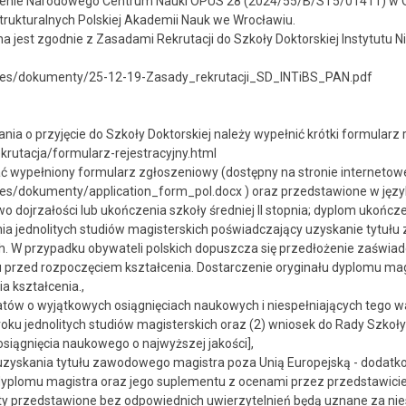
enie Narodowego Centrum Nauki OPUS 28 (2024/55/B/ST5/01411) w Odd
trukturalnych Polskiej Akademii Nauk we Wrocławiu.
 jest zgodnie z Zasadami Rekrutacji do Szkoły Doktorskiej Instytutu N
l/files/dokumenty/25-12-19-Zasady_rekrutacji_SD_INTiBS_PAN.pdf
a o przyjęcie do Szkoły Doktorskiej należy wypełnić krótki formularz r
rekrutacja/formularz-rejestracyjny.html
ć wypełniony formularz zgłoszeniowy (dostępny na stronie internetow
/files/dokumenty/application_form_pol.docx ) oraz przedstawione w języ
dojrzałości lub ukończenia szkoły średniej II stopnia; dyplom ukończeni
a jednolitych studiów magisterskich poświadczający uzyskanie tytułu 
. W przypadku obywateli polskich dopuszcza się przedłożenie zaświa
 przed rozpoczęciem kształcenia. Dostarczenie oryginału dyplomu ma
a kształcenia.,
tów o wyjątkowych osiągnięciach naukowych i niespełniających tego w
 roku jednolitych studiów magisterskich oraz (2) wniosek do Rady Szkoły
ągnięcia naukowego o najwyższej jakości],
yskania tytułu zawodowego magistra poza Unią Europejską - dodatkowo 
yplomu magistra oraz jego suplementu z ocenami przez przedstawiciel
y przedstawione bez odpowiednich uwierzytelnień będą uznane za ni