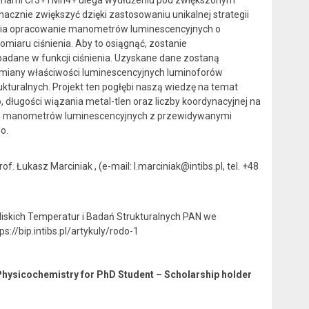
nacznie zwiększyć dzięki zastosowaniu unikalnej strategii
iwia opracowanie manometrów luminescencyjnych o
miaru ciśnienia. Aby to osiągnąć, zostanie
adane w funkcji ciśnienia. Uzyskane dane zostaną
miany właściwości luminescencyjnych luminoforów
turalnych. Projekt ten pogłębi naszą wiedzę na temat
długości wiązania metal-tlen oraz liczby koordynacyjnej na
ie manometrów luminescencyjnych z przewidywanymi
o.
 Łukasz Marciniak , (e-mail: l.marciniak@intibs.pl, tel. +48
iskich Temperatur i Badań Strukturalnych PAN we
://bip.intibs.pl/artykuly/rodo-1
 Physicochemistry for PhD Student – Scholarship holder