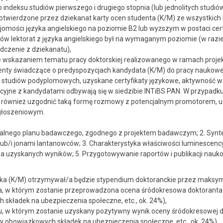
o indeksu studiów pierwszego i drugiego stopnia (lub jednolitych stud
potwierdzone przez dziekanat karty ocen studenta (K/M) ze wszystkich l
mości języka angielskiego na poziomie B2 lub wyższym w postaci cert
iów lektorat z języka angielskiego był na wymaganym poziomie (w razi
dczenie z dziekanatu),
e wskazaniem tematu pracy doktorskiej realizowanego w ramach proj
 świadczące o predyspozycjach kandydata (K/M) do pracy naukowej (wy
 studiów podyplomowych, uzyskane certyfikaty językowe, aktywność w 
yjne z kandydatami odbywają się w siedzibie INTiBS PAN. W przypadku
y również uzgodnić taką formę rozmowy z potencjalnym promotorem, 
głoszeniowym.
dualnego planu badawczego, zgodnego z projektem badawczym; 2. Syn
lub/i jonami lantanowców; 3. Charakterystyka właściwości luminescen
za uzyskanych wyników; 5. Przygotowywanie raportów i publikacji nau
tka (K/M) otrzymywał/a będzie stypendium doktoranckie przez maksyma
a, w którym zostanie przeprowadzona ocena śródokresowa doktoranta (
składek na ubezpieczenia społeczne, etc., ok. 24%),
u, w którym zostanie uzyskany pozytywny wynik oceny śródokresowej do
y obowiązkowych składek na ubezpieczenia społeczne, etc., ok. 24%).