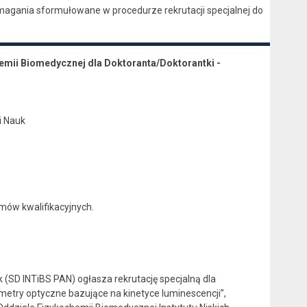
agania sformułowane w procedurze rekrutacji specjalnej do
hemii Biomedycznej dla Doktoranta/Doktorantki -
i Nauk
zmów kwalifikacyjnych.
 (SD INTiBS PAN) ogłasza rekrutację specjalną dla
try optyczne bazujące na kinetyce luminescencji”,