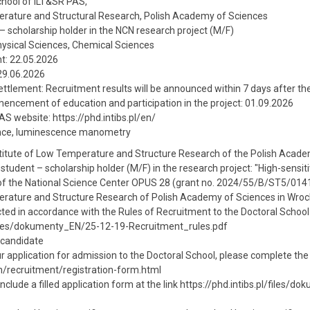
School of ILT&SR PAS,
erature and Structural Research, Polish Academy of Sciences
– scholarship holder in the NCN research project (M/F)
 Physical Sciences, Chemical Sciences
t: 22.05.2026
 29.06.2026
ttlement: Recruitment results will be announced within 7 days after the
ncement of education and participation in the project: 01.09.2026
AS website: https://phd.intibs.pl/en/
nce, luminescence manometry
stitute of Low Temperature and Structure Research of the Polish Acad
student – scholarship holder (M/F) in the research project: "High-sensi
 of the National Science Center OPUS 28 (grant no. 2024/55/B/ST5/01411
erature and Structure Research of Polish Academy of Sciences in Wroc
ted in accordance with the Rules of Recruitment to the Doctoral Schoo
/files/dokumenty_EN/25-12-19-Recruitment_rules.pdf
 candidate
 application for admission to the Doctoral School, please complete the 
en/recruitment/registration-form.html
nclude a filled application form at the link https://phd.intibs.pl/file