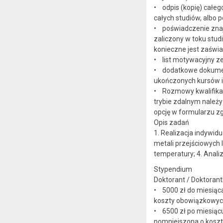
• odpis (kopię) całeg
całych studiów, albo 
• poświadczenie znajo
zaliczony w toku stud
konieczne jest zaświa
• list motywacyjny z
• dodatkowe dokumenty
ukończonych kursów i
• Rozmowy kwalifikac
trybie zdalnym należ
opcję w formularzu z
Opis zadań
1. Realizacja indywi
metali przejściowych 
temperatury; 4. Anali
Stypendium
Doktorant / Doktoran
• 5000 zł do miesiąc
koszty obowiązkowych 
• 6500 zł po miesiąc
pomniejszona o koszt