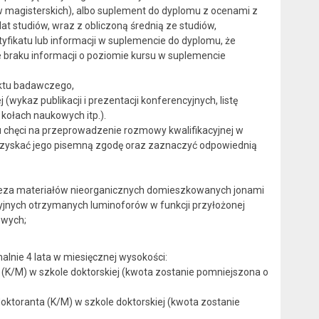
iów magisterskich), albo suplement do dyplomu z ocenami z
at studiów, wraz z obliczoną średnią ze studiów,
yfikatu lub informacji w suplemencie do dyplomu, że
e braku informacji o poziomie kursu w suplemencie
ektu badawczego,
kaz publikacji i prezentacji konferencyjnych, listę
kołach naukowych itp.).
 chęci na przeprowadzenie rozmowy kwalifikacyjnej w
uzyskać jego pisemną zgodę oraz zaznaczyć odpowiednią
teza materiałów nieorganicznych domieszkowanych jonami
cyjnych otrzymanych luminoforów w funkcji przyłożonej
kowych;
lnie 4 lata w miesięcznej wysokości:
K/M) w szkole doktorskiej (kwota zostanie pomniejszona o
ktoranta (K/M) w szkole doktorskiej (kwota zostanie