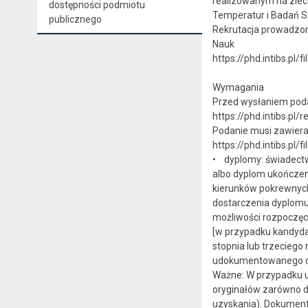
realizowanym na zlec
dostępności podmiotu
Temperatur i Badań S
publicznego
Rekrutacja prowadzona
Nauk
https://phd.intibs.p
Wymagania
Przed wysłaniem podani
https://phd.intibs.pl/
Podanie musi zawiera
https://phd.intibs.pl
• dyplomy: świadectwo 
albo dyplom ukończeni
kierunków pokrewnych
dostarczenia dyplomu
możliwości rozpoczęci
[w przypadku kandyda
stopnia lub trzeciego
udokumentowanego osi
Ważne: W przypadku uz
oryginałów zarówno d
uzyskania). Dokument