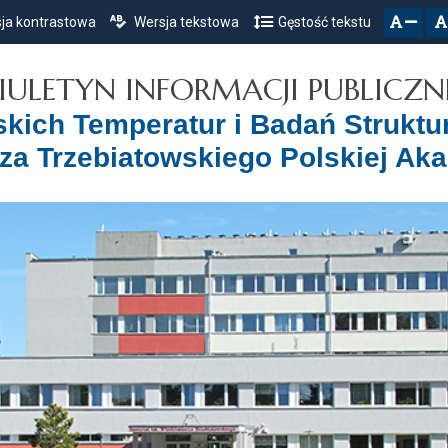
ja kontrastowa
Wersja tekstowa
Gęstość tekstu
Przejdź do głównego menu
Przejdź do mapy serwisu
Przejdź do treści
zresetuj
zmniejsz czcionkę
IULETYN INFORMACJI PUBLICZN
iskich Temperatur i Badań Struktu
za Trzebiatowskiego Polskiej Ak