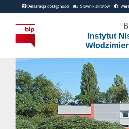
Deklaracja dostępności
Słownik skrótów
Wers
B
Instytut N
Włodzimier