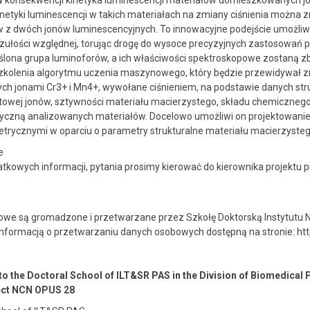
inetyki luminescencji w takich materiałach na zmiany ciśnienia można z
w z dwóch jonów luminescencyjnych. To innowacyjne podejście umożl
zułości względnej, torując drogę do wysoce precyzyjnych zastosowań po
lona grupa luminoforów, a ich właściwości spektroskopowe zostaną zb
kolenia algorytmu uczenia maszynowego, który będzie przewidywał z
 jonami Cr3+ i Mn4+, wywołane ciśnieniem, na podstawie danych struk
owej jonów, sztywności materiału macierzystego, składu chemicznego, 
czną analizowanych materiałów. Docelowo umożliwi on projektowan
ycznymi w oparciu o parametry strukturalne materiału macierzysteg
je
kowych informacji, pytania prosimy kierować do kierownika projektu prof.
we są gromadzone i przetwarzane przez Szkołę Doktorską Instytutu N
nformacją o przetwarzaniu danych osobowych dostępną na stronie: https
to the Doctoral School of ILT&SR PAS in the Division of Biomedical
ject NCN OPUS 28