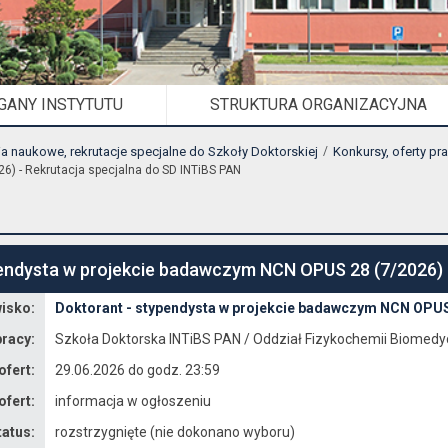
GANY INSTYTUTU
STRUKTURA ORGANIZACYJNA
ia naukowe, rekrutacje specjalne do Szkoły Doktorskiej
Konkursy, oferty pr
6) - Rekrutacja specjalna do SD INTiBS PAN
endysta w projekcie badawczym NCN OPUS 28 (7/2026) -
isko:
Doktorant - stypendysta w projekcie badawczym NCN OPUS 
pracy:
Szkoła Doktorska INTiBS PAN / Oddział Fizykochemii Biomedy
ofert:
29.06.2026 do godz. 23:59
ofert:
informacja w ogłoszeniu
tatus:
rozstrzygnięte (nie dokonano wyboru)