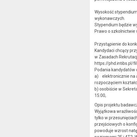
Wysokość stypendium 
wykonawczych.
Stypendium będzie wyp
Prawo o szkolnictwie 
Przystąpienie do kon
Kandydaci chcący prz
w Zasadach Rekrutacji
https://phd.intibs.p
Podania kandydatów o 
a) elektronicznie na
rozpoczęciem kształce
b) osobiście w Sekret
15:00,
Opis projektu badawcz
Wyjątkowa wrażliwość 
tylko w przesunięciac
przejściowych o konfi
powoduje wzrost natę
poziomami 2E i 4T2. 