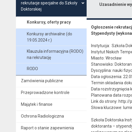
rekrutacje specjalne do Szkoły
Uzasadnienie wy
Doktorskiej
Konkursy, oferty pracy
Ogłoszenie rekrutacj
Stypendysty (wykon
Konkursy archiwalne (do
19.05.2024 r.)
Instytucja: Szkoła Do
Klauzula informacyjna (RODO)
Instytut Niskich Temp
na rekrutację
Miasto: Wrocław
Stanowisko: Doktoran
RODO
Dyscyplina: nauki fiz
Data ogłoszenia: 22.05
Zamówienia publiczne
Termin składania dok
Data rozstrzygnięcia 
Przeprowadzone kontrole
Planowana data rozpoc
Link do strony: http://
Majątek i finanse
Słowa kluczowe: lumi
Ochrona Radiologiczna
Szkoła Doktorska Inst
doktoranta – stypend
Raport o stanie zapewnienia