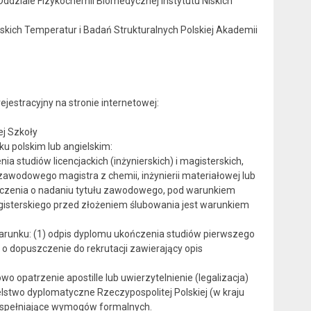
ziale Fizykochemii Biomedycznej Instytutu Niskich
iskich Temperatur i Badań Strukturalnych Polskiej Akademii
ejestracyjny na stronie internetowej:
ej Szkoły
ku polskim lub angielskim:
a studiów licencjackich (inżynierskich) i magisterskich,
zawodowego magistra z chemii, inżynierii materiałowej lub
dczenia o nadaniu tytułu zawodowego, pod warunkiem
gisterskiego przed złożeniem ślubowania jest warunkiem
arunku: (1) odpis dyplomu ukończenia studiów pierwszego
 o dopuszczenie do rekrutacji zawierający opis
opatrzenie apostille lub uwierzytelnienie (legalizacja)
stwo dyplomatyczne Rzeczypospolitej Polskiej (w kraju
espełniające wymogów formalnych.