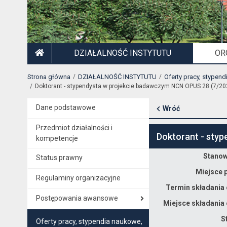
DZIAŁALNOŚĆ INSTYTUTU
OR
STRONA GŁÓWNA
Strona główna
DZIAŁALNOŚĆ INSTYTUTU
Oferty pracy, stypend
Doktorant - stypendysta w projekcie badawczym NCN OPUS 28 (7/202
Dane podstawowe
Wróć
Przedmiot działalności i
Doktorant - styp
kompetencje
Stanow
Status prawny
Dane dotyczące rekrutacji na stanowisko Doktorant - stypendysta w projekcie badawczym NCN OPUS 28 (7/2026) - Rekrutacja specjalna do SD INTiBS PAN
Miejsce 
Regulaminy organizacyjne
Termin składania 
Postępowania awansowe
Miejsce składania 
S
Oferty pracy, stypendia naukowe,