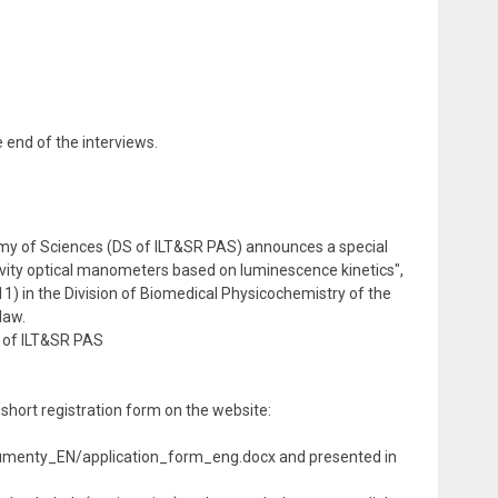
 end of the interviews.
emy of Sciences (DS of ILT&SR PAS) announces a special
tivity optical manometers based on luminescence kinetics",
) in the Division of Biomedical Physicochemistry of the
law.
l of ILT&SR PAS
short registration form on the website:
s/dokumenty_EN/application_form_eng.docx and presented in