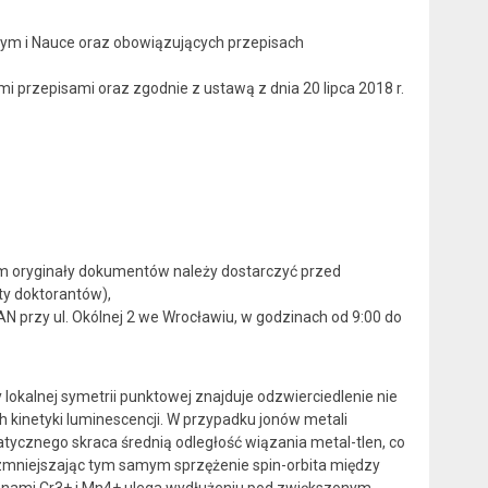
zym i Nauce oraz obowiązujących przepisach
 przepisami oraz zgodnie z ustawą z dnia 20 lipca 2018 r.
ym oryginały dokumentów należy dostarczyć przed
ty doktorantów),
AN przy ul. Okólnej 2 we Wrocławiu, w godzinach od 9:00 do
okalnej symetrii punktowej znajduje odzwierciedlenie nie
 kinetyki luminescencji. W przypadku jonów metali
tatycznego skraca średnią odległość wiązania metal-tlen, co
 zmniejszając tym samym sprzężenie spin-orbita między
onami Cr3+ i Mn4+ ulega wydłużeniu pod zwiększonym