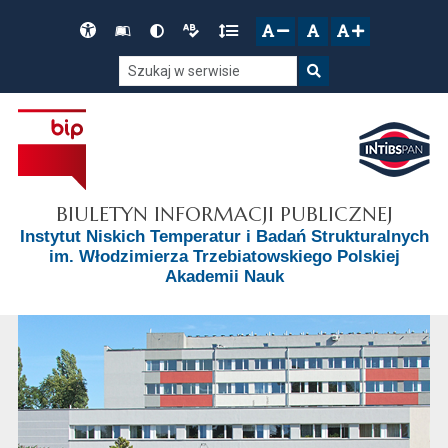
Przejdź do głównego menu
Przejdź do mapy serwisu
Przejdź do treści
Deklaracja
Słownik
Wersja
Wersja
Gęstość
zresetuj
zmniejsz czcionkę
zwiększ czcionkę
dostępności
skrótów
kontrastowa
tekstowa
tekstu
Szukaj w serwisie
Szukaj
BIULETYN INFORMACJI PUBLICZNEJ
Instytut Niskich Temperatur i Badań Strukturalnych
im. Włodzimierza Trzebiatowskiego Polskiej
Akademii Nauk