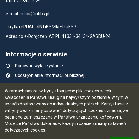
fax: 071 344 1029
e-mail:
intibs@intibs.pl
skrytka ePUAP: /INTiBS/SkrytkaESP
Adres do e-Doręczeń: AE:PL-41331-34134-GASDU-24
Informacje o serwisie
Ponowne wykorzystanie
Udostępnianie informacji publicznej
Mapa serwisu
W ramach naszej witryny stosujemy pliki cookies w celu
Instrukcja obsługi
świadczenia Państwu usług na najwyższym poziomie, w tym w
sposób dostosowany do indywidualnych potrzeb. Korzystanie z
Statystyki oglądalności
witryny bez zmiany ustawień dotyczących cookies oznacza, że
Ostatnio dodane
będą one zamieszczane w Państwa urządzeniu końcowym.
Możecie Państwo dokonać w każdym czasie zmiany ustawień
Ostatnia aktualizacja BIP: 03.08.2026 13:32
dotyczących cookies.