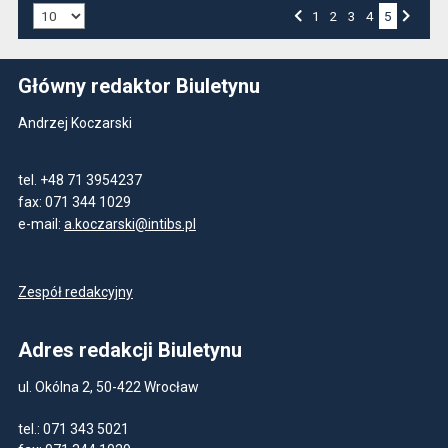
Liczba art. na stronie:
Przejdź do strony numer
1
Przejdź do strony numer
2
Przejdź do strony numer
3
Przejdź do strony numer
4
5
Strona numer
Poprzednia strona
Następna strona
Główny redaktor Biuletynu
Andrzej Koczarski
tel. +48 71 3954237
fax: 071 344 1029
e-mail:
a.koczarski@intibs.pl
Zespół redakcyjny
Adres redakcji Biuletynu
ul. Okólna 2, 50-422 Wrocław
tel.: 071 343 5021