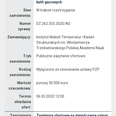
butli gazowych.
Stan
W trakcie rozstrzygania
zamówienia:
Numer
DZ.262.355.2020/AD
sprawy:
Zamawiający:
Instytut Niskich Temperatur i Badań
Strukturalnych im. Włodzimierza
Trzebiatowskiego Polskiej Akademii Nauk
Tryb
Publiczne zapytanie ofertowe
zamówienia:
Rodzaj
Wyłączone ze stosowania ustawy PZP
zamówienia:
Wartość
poniżej 30 000 euro
szacunkowa:
Termin
06.05.2020 12:00
składania
ofert:
Zamówienie
Zapytanie ofertowe na świadczenie usługi
Dane zamówienia na Zapytanie ofertowe na świadczenie usługi nadzoru inwestorskiego