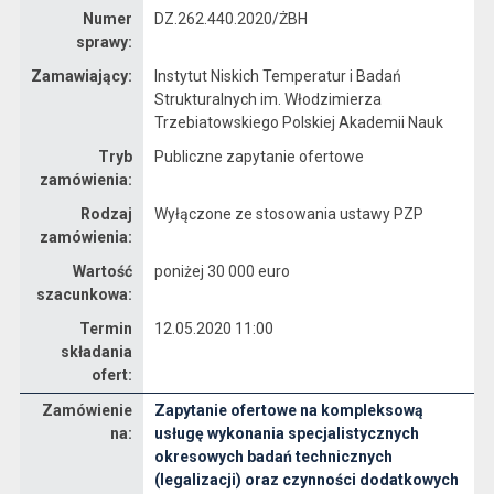
Numer
DZ.262.440.2020/ŻBH
sprawy:
Zamawiający:
Instytut Niskich Temperatur i Badań
Strukturalnych im. Włodzimierza
Trzebiatowskiego Polskiej Akademii Nauk
Tryb
Publiczne zapytanie ofertowe
zamówienia:
Rodzaj
Wyłączone ze stosowania ustawy PZP
zamówienia:
Wartość
poniżej 30 000 euro
szacunkowa:
Termin
12.05.2020 11:00
składania
ofert:
Zamówienie
Zapytanie ofertowe na kompleksową
Dane zamówienia na Zapytanie ofertowe na kompleksową usługę wykonania specjalistycznych okresowych badań technicznych (legalizacji) oraz czynności dodatkowych butli gazowych.
na:
usługę wykonania specjalistycznych
okresowych badań technicznych
(legalizacji) oraz czynności dodatkowych