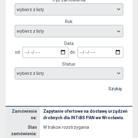
Tryb zamówienia
Rok
Data
od:
do:
Status
Szukaj
Zamówienie
Zapytanie ofertowe na dostawę urządzeń
Dane zamówienia na Zapytanie ofertowe na dostawę urządzeń drobnych dla INTiBS PAN we Wrocławiu
na:
drobnych dla INTiBS PAN we Wrocławiu
Stan
W trakcie rozstrzygania
zamówienia: