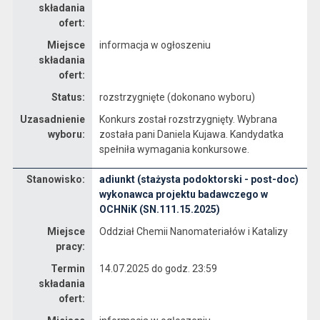
składania
ofert:
Miejsce
informacja w ogłoszeniu
składania
ofert:
Status:
rozstrzygnięte (dokonano wyboru)
Uzasadnienie
Konkurs został rozstrzygnięty. Wybrana
wyboru:
została pani Daniela Kujawa. Kandydatka
spełniła wymagania konkursowe.
Stanowisko:
adiunkt (stażysta podoktorski - post-doc)
Dane dotyczące rekrutacji na stanowisko adiunkt (stażysta podoktorski - post-doc) wykonawca projektu badawczego w OCHNiK (SN.111.15.2025)
wykonawca projektu badawczego w
OCHNiK (SN.111.15.2025)
Miejsce
Oddział Chemii Nanomateriałów i Katalizy
pracy:
Termin
14.07.2025 do godz. 23:59
składania
ofert: