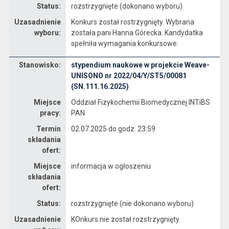
Status:
rozstrzygnięte (dokonano wyboru)
Uzasadnienie
Konkurs został rostrzygnięty. Wybrana
wyboru:
została pani Hanna Górecka. Kandydatka
spełniła wymagania konkursowe.
Stanowisko:
stypendium naukowe w projekcie Weave-
Dane dotyczące rekrutacji na stanowisko stypendium naukowe w projekcie Weave-UNISONO nr 2022/04/Y/ST5/00081 (SN.111.16.2025)
UNISONO nr 2022/04/Y/ST5/00081
(SN.111.16.2025)
Miejsce
Oddział Fizykochemii Biomedycznej INTiBS
pracy:
PAN
Termin
02.07.2025 do godz. 23:59
składania
ofert:
Miejsce
informacja w ogłoszeniu
składania
ofert:
Status:
rozstrzygnięte (nie dokonano wyboru)
Uzasadnienie
KOnkurs nie został rozstrzygnięty.