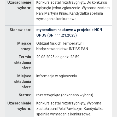
Uzasadnienie
Konkurs został rozstrzygnięty. Do konkursu
wyboru:
wpłynęło jedno zgłoszenie. Wybrana została
Pani Martyna Kniaś. Kandydatka spełniła
wymagania konkursowe.
Stanowisko:
stypendium naukowe w projekcie NCN
Dane dotyczące rekrutacji na stanowisko stypendium naukowe w projekcie NCN OPUS (SN.111.21.2025)
OPUS (SN.111.21.2025)
Miejsce
Oddział Niskich Temperatur i
pracy:
Nadprzewodnictwa INTiBS PAN
Termin
20.08.2025 do godz. 23:59
składania
ofert:
Miejsce
informacja w ogłoszeniu
składania
ofert:
Status:
rozstrzygnięte (dokonano wyboru)
Uzasadnienie
Konkurs został rozstrzygnięty. Wybrana
wyboru:
została pani Pola Pawliszyn. Kandydatka
spełniła wymagania konkursowe.