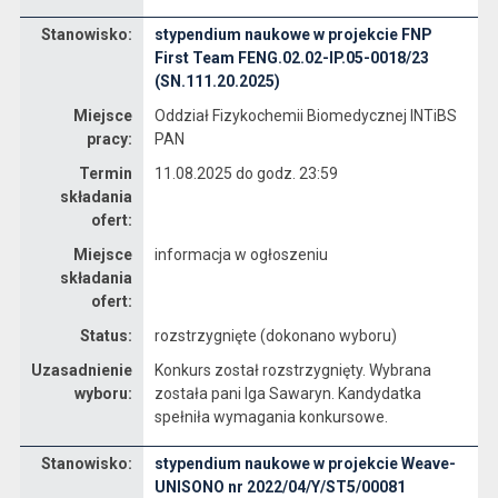
Stanowisko:
stypendium naukowe w projekcie FNP
Dane dotyczące rekrutacji na stanowisko stypendium naukowe w projekcie FNP First Team FENG.02.02-IP.05-0018/23 (SN.111.20.2025)
First Team FENG.02.02-IP.05-0018/23
(SN.111.20.2025)
Miejsce
Oddział Fizykochemii Biomedycznej INTiBS
pracy:
PAN
Termin
11.08.2025 do godz. 23:59
składania
ofert:
Miejsce
informacja w ogłoszeniu
składania
ofert:
Status:
rozstrzygnięte (dokonano wyboru)
Uzasadnienie
Konkurs został rozstrzygnięty. Wybrana
wyboru:
została pani Iga Sawaryn. Kandydatka
spełniła wymagania konkursowe.
Stanowisko:
stypendium naukowe w projekcie Weave-
Dane dotyczące rekrutacji na stanowisko stypendium naukowe w projekcie Weave-UNISONO nr 2022/04/Y/ST5/00081 (SN.111.19.2025)
UNISONO nr 2022/04/Y/ST5/00081