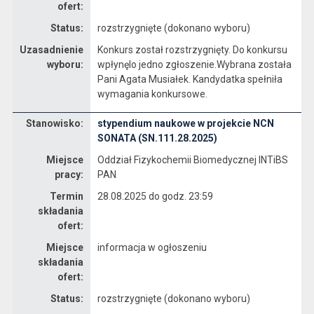
ofert:
Status:
rozstrzygnięte (dokonano wyboru)
Uzasadnienie
Konkurs został rozstrzygnięty. Do konkursu
wyboru:
wpłynęlo jedno zgłoszenie.Wybrana została
Pani Agata Musiałek. Kandydatka spełniła
wymagania konkursowe.
Stanowisko:
stypendium naukowe w projekcie NCN
Dane dotyczące rekrutacji na stanowisko stypendium naukowe w projekcie NCN SONATA (SN.111.28.2025)
SONATA (SN.111.28.2025)
Miejsce
Oddział Fizykochemii Biomedycznej INTiBS
pracy:
PAN
Termin
28.08.2025 do godz. 23:59
składania
ofert:
Miejsce
informacja w ogłoszeniu
składania
ofert:
Status:
rozstrzygnięte (dokonano wyboru)