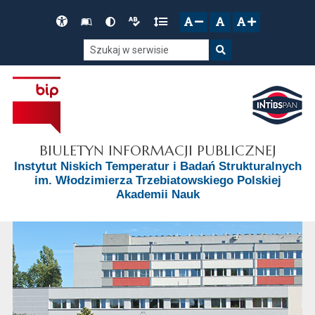
Przejdź do głównego menu
Przejdź do mapy serwisu
Przejdź do treści
Deklaracja
Słownik
Wersja
Wersja
Gęstość
zresetuj
zmniejsz czcionkę
zwiększ czcionkę
dostępności
skrótów
kontrastowa
tekstowa
tekstu
Szukaj w serwisie
Szukaj
BIULETYN INFORMACJI PUBLICZNEJ
Instytut Niskich Temperatur i Badań Strukturalnych
im. Włodzimierza Trzebiatowskiego Polskiej
Akademii Nauk