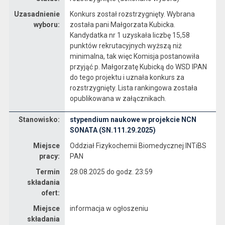
Uzasadnienie
Konkurs został rozstrzygnięty. Wybrana
wyboru:
została pani Małgorzata Kubicka.
Kandydatka nr 1 uzyskała liczbę 15,58
punktów rekrutacyjnych wyższą niż
minimalna, tak więc Komisja postanowiła
przyjąć p. Małgorzatę Kubicką do WSD IPAN
do tego projektu i uznała konkurs za
rozstrzygnięty. Lista rankingowa została
opublikowana w załącznikach.
Stanowisko:
stypendium naukowe w projekcie NCN
Dane dotyczące rekrutacji na stanowisko stypendium naukowe w projekcie NCN SONATA (SN.111.29.2025)
SONATA (SN.111.29.2025)
Miejsce
Oddział Fizykochemii Biomedycznej INTiBS
pracy:
PAN
Termin
28.08.2025 do godz. 23:59
składania
ofert:
Miejsce
informacja w ogłoszeniu
składania