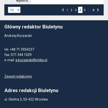
wyboru:
Liczba art. na stronie:
Przejdź do strony numer
1
Przejdź do strony numer
2
Przejdź do strony numer
3
4
Przejdź do strony numer
5
…
Przejdź do strony numer
8
Strona numer
Poprzednia strona
Następna strona
Główny redaktor Biuletynu
Andrzej Koczarski
tel. +48 71 3954237
fax: 071 344 1029
e-mail:
a.koczarski@intibs.pl
Zespół redakcyjny
Adres redakcji Biuletynu
ul. Okólna 2, 50-422 Wrocław