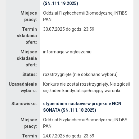
(SN.111.19.2025)
Miejsce
Oddział Fizykochemii Biomedycznej INTiBS
pracy:
PAN
Termin
30.07.2025 do godz. 23:59
składania
ofert:
Miejsce
informacja w ogłoszeniu
składania
ofert:
Status:
rozstrzygnięte (nie dokonano wyboru)
Uzasadnienie
Konkurs nie został rozstrzygnięty. Nie zgłosił
wyboru:
się żaden kandydat spełniający warunki.
Stanowisko:
stypendium naukowe w projekcie NCN
Dane dotyczące rekrutacji na stanowisko stypendium naukowe w projekcie NCN SONATA (SN.111.18.2025)
SONATA (SN.111.18.2025)
Miejsce
Oddział Fizykochemii Biomedycznej INTiBS
pracy:
PAN
Termin
24.07.2025 do godz. 23:59