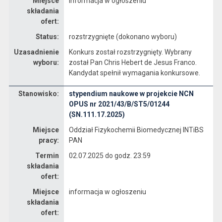
Miejsce
informacja w ogłoszeniu
składania
ofert:
Status:
rozstrzygnięte (dokonano wyboru)
Uzasadnienie
Konkurs został rozstrzygnięty. Wybrany
wyboru:
został Pan Chris Hebert de Jesus Franco.
Kandydat spełnił wymagania konkursowe.
Stanowisko:
stypendium naukowe w projekcie NCN
Dane dotyczące rekrutacji na stanowisko stypendium naukowe w projekcie NCN OPUS nr 2021/43/B/ST5/01244 (SN.111.17.2025)
OPUS nr 2021/43/B/ST5/01244
(SN.111.17.2025)
Miejsce
Oddział Fizykochemii Biomedycznej INTiBS
pracy:
PAN
Termin
02.07.2025 do godz. 23:59
składania
ofert:
Miejsce
informacja w ogłoszeniu
składania
ofert: