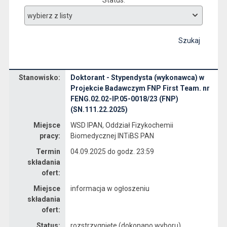
Status
Szukaj
Stanowisko:
Doktorant - Stypendysta (wykonawca) w
Dane dotyczące rekrutacji na stanowisko Doktorant - Stypendysta (wykonawca) w Projekcie Badawczym FNP First Team. nr FENG.02.02-IP.05-0018/23 (FNP) (SN.111.22.2025)
Projekcie Badawczym FNP First Team. nr
FENG.02.02-IP.05-0018/23 (FNP)
(SN.111.22.2025)
Miejsce
WSD IPAN, Oddział Fizykochemii
pracy:
Biomedycznej INTiBS PAN
Termin
04.09.2025 do godz. 23:59
składania
ofert:
Miejsce
informacja w ogłoszeniu
składania
ofert:
Status:
rozstrzygnięte (dokonano wyboru)