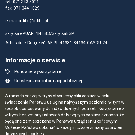
tel.: 071 343 5021
fax: 071 344 1029
e-mail:
intibs@intibs.pl
skrytka ePUAP: /INTiBS/SkrytkaESP
Adres do e-Doręczeń: AE:PL-41331-34134-GASDU-24
Informacje o serwisie
Ponowne wykorzystanie
Udostępnianie informacji publicznej
Mapa serwisu
W ramach naszej witryny stosujemy pliki cookies w celu
Instrukcja obsługi
świadczenia Państwu usług na najwyższym poziomie, w tym w
sposób dostosowany do indywidualnych potrzeb. Korzystanie z
Statystyki oglądalności
witryny bez zmiany ustawień dotyczących cookies oznacza, że
Ostatnio dodane
będą one zamieszczane w Państwa urządzeniu końcowym.
Możecie Państwo dokonać w każdym czasie zmiany ustawień
Ostatnia aktualizacja BIP: 03.08.2026 13:32
dotyczących cookies.