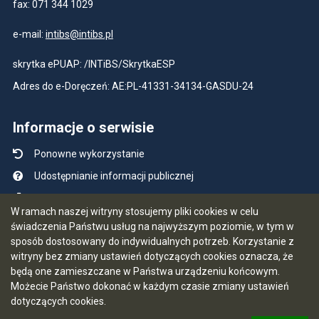
fax: 071 344 1029
e-mail:
intibs@intibs.pl
skrytka ePUAP: /INTiBS/SkrytkaESP
Adres do e-Doręczeń: AE:PL-41331-34134-GASDU-24
Informacje o serwisie
Ponowne wykorzystanie
Udostępnianie informacji publicznej
Mapa serwisu
W ramach naszej witryny stosujemy pliki cookies w celu
Instrukcja obsługi
świadczenia Państwu usług na najwyższym poziomie, w tym w
sposób dostosowany do indywidualnych potrzeb. Korzystanie z
Statystyki oglądalności
witryny bez zmiany ustawień dotyczących cookies oznacza, że
Ostatnio dodane
będą one zamieszczane w Państwa urządzeniu końcowym.
Możecie Państwo dokonać w każdym czasie zmiany ustawień
Ostatnia aktualizacja BIP: 03.08.2026 13:32
dotyczących cookies.