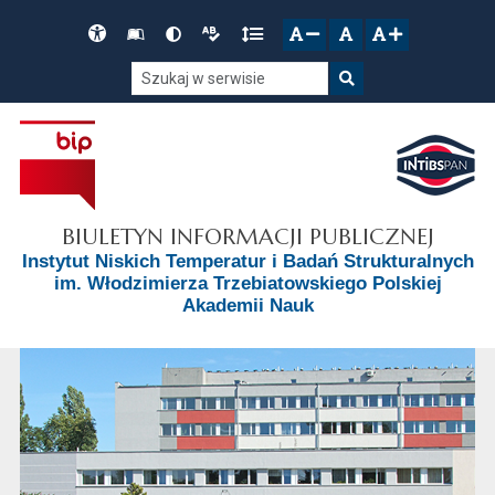
Przejdź do głównego menu
Przejdź do mapy serwisu
Przejdź do treści
Deklaracja
Słownik
Wersja
Wersja
Gęstość
zresetuj
zmniejsz czcionkę
zwiększ czcionkę
dostępności
skrótów
kontrastowa
tekstowa
tekstu
Szukaj w serwisie
Szukaj
BIULETYN INFORMACJI PUBLICZNEJ
Instytut Niskich Temperatur i Badań Strukturalnych
im. Włodzimierza Trzebiatowskiego Polskiej
Akademii Nauk