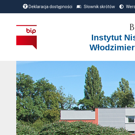
Deklaracja dostępności
Słownik skrótów
Wers
B
Instytut N
Włodzimier