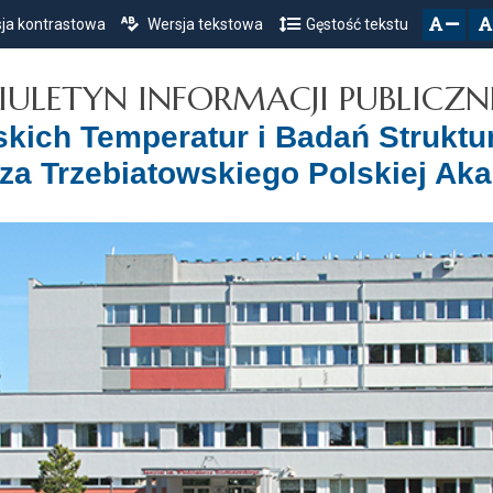
ja kontrastowa
Wersja tekstowa
Gęstość tekstu
Przejdź do głównego menu
Przejdź do mapy serwisu
Przejdź do treści
zresetuj
zmniejsz czcionkę
IULETYN INFORMACJI PUBLICZN
iskich Temperatur i Badań Struktu
za Trzebiatowskiego Polskiej Ak