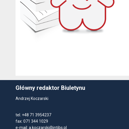
Główny redaktor Biuletynu
Andrzej Koczarski
tel. +48 71 3954237
fax: 071 344 1029
e-mail:
a.koczarski@intibs.pl