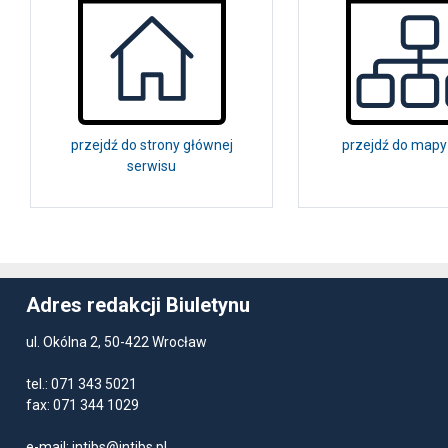
przejdź do strony głównej
przejdź do mapy
serwisu
Adres redakcji Biuletynu
ul. Okólna 2, 50-422 Wrocław
tel.: 071 343 5021
fax: 071 344 1029
e-mail:
intibs@intibs.pl